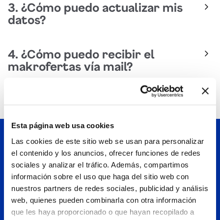
¿Cómo puedo actualizar mis
Agora Shop. En el caso de la categoría Electro-Línea
datos?
Blanca sí contamos con delivery directo, pero el
servicio tiene costo adicional y no incluye las tiendas
Escribe un correo a contáctenos@makro.com.pe
Ica, Chincha, Huacho y Sullana. Mayor información
¿Cómo puedo recibir el
con tu nombre completo, DNI o RUC (según te hayas
sobre términos y condiciones en www.Makro.pe.
makrofertas vía mail?
registrado), e-mail y teléfono celular, indicando en el
asunto: Actualización Datos. Recuerda revisar las
Para ello debes dejar tu llenar el formulario que
Políticas de Privacidad para que puedas conocer qué
tenemos en esta misma web y listo, comenzarás a
acciones realizaremos con tu información.
recibir un correo con las mejores ofertas y también
ver el encarte de ofertas.
Esta página web usa cookies
Las cookies de este sitio web se usan para personalizar
el contenido y los anuncios, ofrecer funciones de redes
sociales y analizar el tráfico. Además, compartimos
información sobre el uso que haga del sitio web con
nuestros partners de redes sociales, publicidad y análisis
web, quienes pueden combinarla con otra información
que les haya proporcionado o que hayan recopilado a